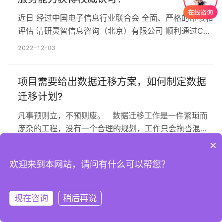
据资料，围绕调研目标…
近日 经过中国电子信息行业联合会 全面、严格的审核和
评估 清研灵智信息咨询（北京）有限公司 顺利通过CS1
级评估认证 并获得CS1级评估认证证书 这标志着清研的
2022-12-03
信息系统建设和服务能力 获得权威机构认可 信息系统建
设和服务 是指通过结构化的综合布线系统 运用计算机网
项目需要给出数据迁移方案，如何制定数据
络技术和软件技术 将各个分离的设备、功能和信息等 集
成到相互关联、统一、协调的系统之中 并为信息…
迁移计划?
凡事预则立，不预则废。 数据迁移工作是一件繁琐而
庞杂的工程，没有一个合理的规划，工作只会拖沓混
乱，最后拖了整个项目的后腿，因此，在前期工作中，
×
2022-12-03
迁移计划必不可少。 在实际工作中，很多场景都需要你
欢迎来到本网站，请问有什么可以帮您？
给出数据迁移的方案。 比如某一天，老板想要将应用
百科 | 如何提高用户约访效率？
从自建机房迁移到云上，那么就要考虑将所有自建机房
中的数据，包括 MySQL、Redis和消息队列等组件中的
做用户调研和可用性测试时，能招募到合适的用户是用
现在咨询
稍后再说
注册
登录
数据，…
户研究十分有效的基础，因为商业产品的某些特殊性，