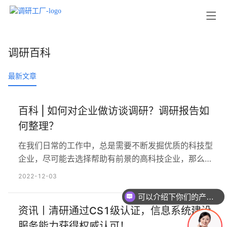
调研百科
最新文章
百科 | 如何对企业做访谈调研？调研报告如
何整理？
在我们日常的工作中，总是需要不断发掘优质的科技型
企业，尽可能去选择帮助有前景的高科技企业，那么，
如何做好企业调研和访谈工作，以获得有价值信息，从
2022-12-03
而判断企业呢？ 首先我们要知道什么是调研报告。 很多
可以介绍下你们的产品么
人一听到调研报告，首先想到的是问卷调查、数据收
资讯丨清研通过CS1级认证，信息系统建设
集、PPT汇报等，实际上，调研报告是有目的、有计划
地通过各种方式渠道收集、整理数据资料并深入分析数
服务能力获得权威认可！