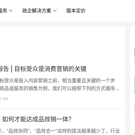
服务
政企解决方案
版本定价
报告 | 目标受众是消费营销的关键
标受众是投入内容营销之前，相当重要且关键的一个步
商品或服务的销售为例，我们可以按照下列的方式循序渐
行设定： 哪些客群会对我们所销售的商品、服务感兴
1-24
这些人购买的动机为何？在什么场景或情境之中，会需要
些商品、服务？ 我们所提供的商品、服务，可以为特定
 | 如何才能达成品效销一体？
来哪些具体的利益或好处呢？ 消费市场平稳发展，互联
必要购买渠道，大促带动…
1年，”品效协同”、”品效合一”这样的提法越来越少了，行业