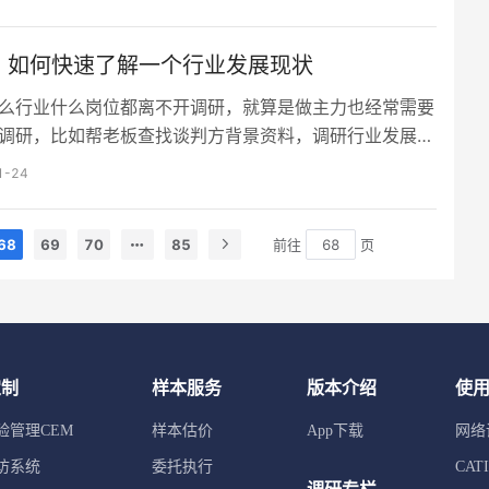
属杯水车薪。 通过调查数据显示，82%的受访本科生表
活费是他们投资本金的主要来源，相较之下，硕博生能够
 | 如何快速了解一个行业发展现状
习兼职的方式获取收入，补充投资本金。报告显示，58%
在读生通过实习兼…
么行业什么岗位都离不开调研，就算是做主力也经常需要
调研，比如帮老板查找谈判方背景资料，调研行业发展现
者替自己看看这个行业值不值得做。 市场调研通常包括
1-24
骤：确定调研目的，设计调研方案，收集整理资料，制作
告。 一. 确定调研目标 如果不事先确定调研目的，设定
68
69
70
85
前往
页
向，那么边界就会拓展很宽。虽然每个信息都很有质量，
具体调研的时候…
定制
样本服务
版本介绍
使
验管理CEM
样本估价
App下载
网络
访系统
委托执行
CA