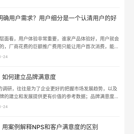
大挑战，因为很多交易场现在只管”销”，丢掉了”品”和”
这种野蛮生长带来了很多副…
明确用户需求？用户细分是一个认清用户的好
层面看，用户体验非常重要，谁家产品体验好，用户就会
的，厂商花费的巨额推广费用只能让用户首次消费，能促
甚至多次消费的还是良好的用户体验。 一. 产品用户体验
1-24
量 1. 转化率：在电商中，从浏览者到购买人的转化，用
的价值很直观，购买的转化提高10%，收入就增加了
 | 如何建立品牌满意度
。 2. 提升效率或降低犯错率：对于企业办公类产品，节省
是节省…
调研，往往是为了企业更好的把握市场发展趋势，以及
牌的建立和发展提供更有价值的参考数据；品牌满意度是
对品牌的满意程度评价，提升顾客满意度是做品牌的一个
1-24
也是鉴定一个品牌好坏的一项指标重要指标。 品牌满意
顾客通过对一个品牌产品或服务的可感知效果，与对比预
 | 用案例解释NPS和客户满意度的区别
较后形成的愉悦或失望的状态。根据不同的感受状态可分