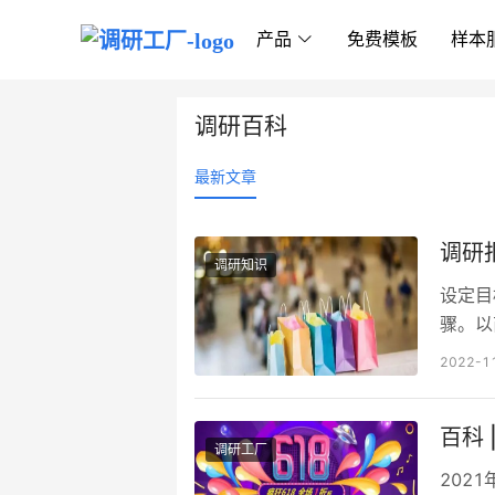
产品
免费模板
样本
调研百科
最新文章
调研
调研知识
设定目
骤。以
进来进
2022-1
趣？ 
用到这
百科
客群带
调研工厂
网成为
202