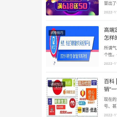
冒出了
类里占
2022-1
经变成
的连咖
高端
问卷技巧
怎样
所谓气
个性。
而平淡
2022-1
的个性
让人眼
百科
以往的
调研知识
品。审
销”
现在的
号、甚
他们都
2022-1