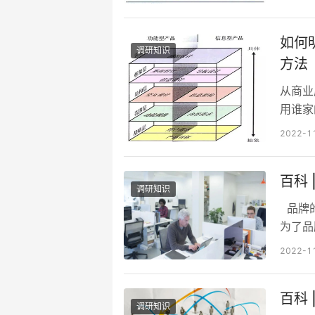
来了很
效”，
如何
调研知识
方法
从商业
用谁家
进二次
2022-1
如何衡
户体验
百科
10%
调研知识
时间就
品牌的
为了品
指顾客
2022-1
目标，
度是，
百科
期相比
调研知识