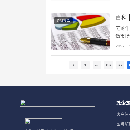
限，实
示，生
百科
通过实
调研报告
的硕士
无论什
做市场
状，或
2022-1
四个步
调研报
1
66
67
调研方
但到了
政企
客户体
医院随