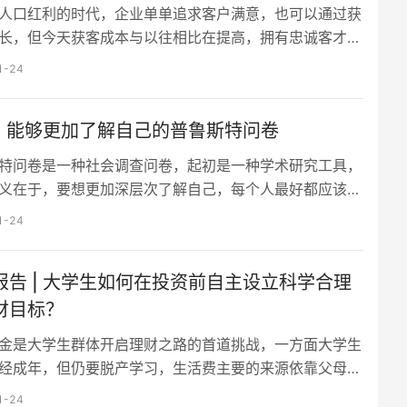
满…
人口红利的时代，企业单单追求客户满意，也可以通过获
长，但今天获客成本与以往相比在提高，拥有忠诚客才是
久的成长动能。 想要培养忠诚的客户，不只是需要达到
1-24
期待，还必须满足连顾客自己也不知道的潜在需求，这意
们要比顾客更了解他们自己，比如在创新概念方向，这就
 | 能够更加了解自己的普鲁斯特问卷
为什么近年市场上好多家企业设体验部、导入NPS、做迭
的原因。 随着顾…
特问卷是一种社会调查问卷，起初是一种学术研究工具，
义在于，要想更加深层次了解自己，每个人最好都应该思
里的36个问题。十九世纪欧洲有很多搞社会学、人类学
1-24
学研究的人，在面对社会不确定人群做调查时都会使用这
。 普鲁斯特是法国著名作家，问卷以他的名字命名，但
报告 | 大学生如何在投资前自主设立科学合理
不是他发明的，甚至在他出生前就已经存在了，此类问卷
的两次回答而声闻于…
财目标？
金是大学生群体开启理财之路的首道挑战，一方面大学生
经成年，但仍要脱产学习，生活费主要的来源依靠父母；
面，大学生即使可以通过打工增加收入，但收入较为有
1-24