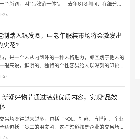
一个新词，叫”品效销一体”。 去年618期间，在细分品
据第一位的新品牌大约20个，而今年的618，这个数字已
1-24
了459个。去年，抖音电商评选的年度品牌有做咖啡零售
啡、卖彩妆的花知晓、以果酒为核心产品…
定制踏入银发圈，中老年服装市场将会激发出
的火花?
质，是一个人从内到外的一种人格魅力，即区别于他人的
一般来说，鲜明的、独特的个性容易给人以深刻的印象，
的个性则难给人留下什么印象。一个人只有拥有自己独特
1-24
，才能打造出有魅力的气质。 如闺蜜一般的“母女装”是会
前一亮的精致形象，促使着越来越多的中老年人逐步突破
 | 新潮好物节通过搭载优质内容，实现“品效
穿衣风格，并用自己独有的见解，重新诠释时下热门单
美是需要三代的更…
一体
交易场变得越来越多，包括了KOL、社群、直播间、企业
至还包括了员工的朋友圈，这些渠道都是企业的交易场，
可以为企业卖货。 线上的全渠道经营给”品效销一体化”带
1-24