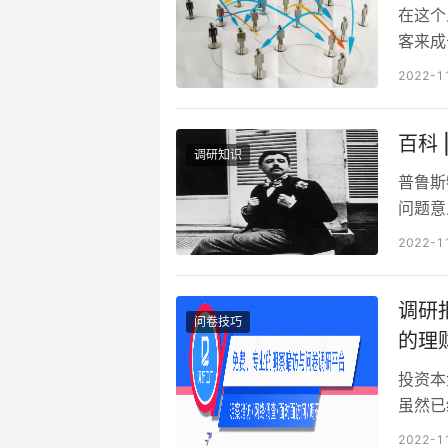
为：不
在这个
客来成
企业恒
2022-1
顾客的
味着我
百科
解释了
调研知识
代优化
普鲁斯
问题意
考问卷
2022-1
和心理
个问卷
调研
问卷并
问卷技巧
因为他
的理
投资本
虽然已
另一方
2022-1